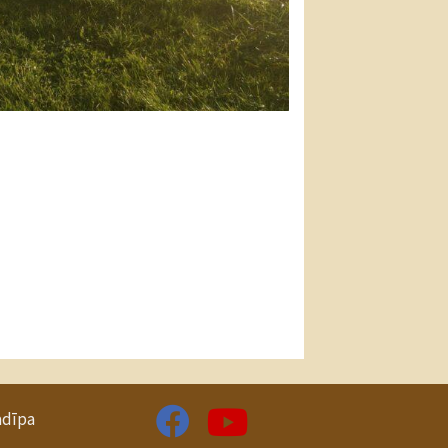
adīpa