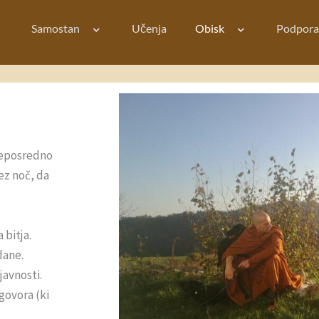
Samostan
Učenja
Obisk
Podpora
 neposredno
ez noč, da
 bitja.
dane.
javnosti.
govora (ki