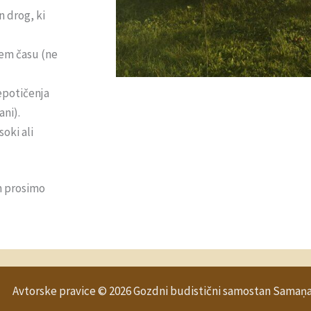
n drog, ki
nem času (ne
lepotičenja
ani).
soki ali
am prosimo
Avtorske pravice © 2026 Gozdni budistični samostan Samaṇ