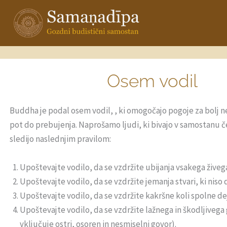
Skip
to
content
Osem vodil
Buddha je podal osem vodil, , ki omogočajo pogoje za bolj
pot do prebujenja. Naprošamo ljudi, ki bivajo v samostanu č
sledijo naslednjim pravilom:
Upoštevajte vodilo, da se vzdržite ubijanja vsakega živega
Upoštevajte vodilo, da se vzdržite jemanja stvari, ki niso 
Upoštevajte vodilo, da se vzdržite kakršne koli spolne de
Upoštevajte vodilo, da se vzdržite lažnega in škodljivega 
vključuje ostri, osoren in nesmiselni govor).